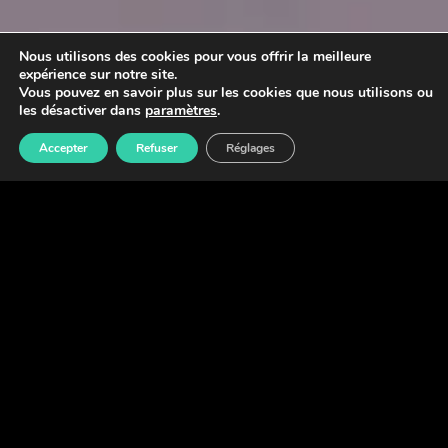
Nous utilisons des cookies pour vous offrir la meilleure
expérience sur notre site.
Vous pouvez en savoir plus sur les cookies que nous utilisons ou
les désactiver dans
paramètres
.
Accepter
Refuser
Réglages