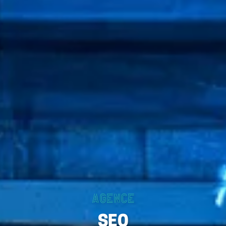
AGENCE
SEO