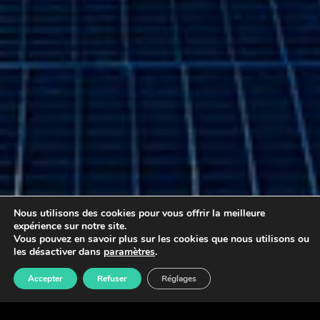
Nous utilisons des cookies pour vous offrir la meilleure
expérience sur notre site.
Vous pouvez en savoir plus sur les cookies que nous utilisons ou
les désactiver dans
paramètres
.
Accepter
Refuser
Réglages