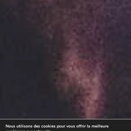
Nous utilisons des cookies pour vous offrir la meilleure