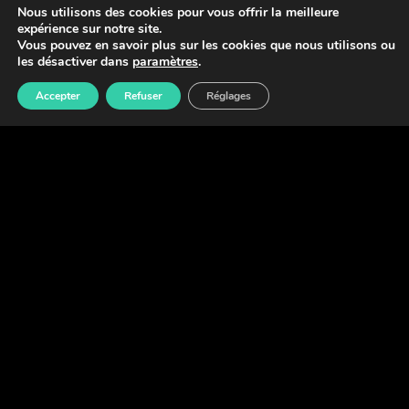
Nous utilisons des cookies pour vous offrir la meilleure
expérience sur notre site.
Vous pouvez en savoir plus sur les cookies que nous utilisons ou
les désactiver dans
paramètres
.
Accepter
Refuser
Réglages
MALIK BENTALHA
Malik Bentalha est un
humoriste et acteur français
.
Repéré par Jamel Debbouze en 2010, il a fait partie du
Jamel Comedy Club avant de lancer son premier one-
man-show.
Depuis, il
enchaîne les succès
aussi bien sur scène
qu’au cinéma dans des films comme Pattaya, Taxi 5 ou
encore Le Doudou.