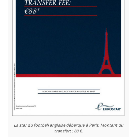
La star du football anglaise débarque à Paris. Montant du
transfert : 88 €.