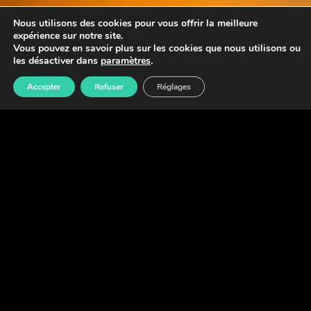
Nous utilisons des cookies pour vous offrir la meilleure
expérience sur notre site.
Vous pouvez en savoir plus sur les cookies que nous utilisons ou
les désactiver dans
paramètres
.
Accepter
Refuser
Réglages
GROUPE YVES ROCHER
Le Groupe Rocher est un acteur incontournable du
secteur de la
beauté et du bien-être
grâce à des
marques comme Yves Rocher, Dr Pierre Ricaud,
Stanhome, Kiotis ou Flormar.
EXPERTISES
Stratégie
Brand Content